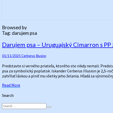
Browsed by
Tag:
darujem psa
Darujem
Darujem psa – Uruguajský Cimarron s PP 
psa –
Uruguajský
01/11/2025
Cerberus Illusion
Cimarron
s
Predstavte si verného priateľa, ktorého ste nikdy nemali. Predsta
PP
psa za symbolický poplatok. Iskander Cerberus Illusion je 2,5-roč
za
zahŕňať láskou a plniť mu všetky jeho želania. Hľadá sa výnimočný
symbolický
poplatok
Read
Read More
More
Search
Search
Search
for: