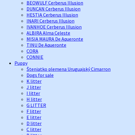
BEOWULF Cerberus Illusion
DUNCAN Cerberus Illusion
HESTIA Cerberus Illusion
INARI Cerberus Illusion
IVANHOE Cerberus Illusion
ALBIRA Alma Celeste
MISIA MAURA De Aqueronte
TINU De Aqueronte
CORA
CONNIE
Puppy
Šteniatko plemena Uruguajský Cimarron
Dogs for sale
K litter
J litter
I litter
H litter
G LITTER
F litter
E litter
D litter
C litter