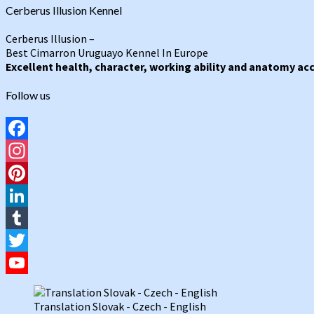
Cerberus Illusion Kennel
Cerberus Illusion –
Best Cimarron Uruguayo Kennel In Europe
Excellent health, character, working ability and anatomy acc
Follow us
Facebook
Instagram
Pinterest
LinkedIn
Tumblr
Twitter
YouTube
Translation Slovak - Czech - English
Channel