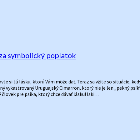
za symbolický poplatok
vte si tú lásku, ktorú Vám môže dať. Teraz sa vžite so situácie, ke
ný vykastrovaný Uruguajský Cimarron, ktorý nie je len „pekný psík“
 človek pre psíka, ktorý chce dávať lásku! Iski…