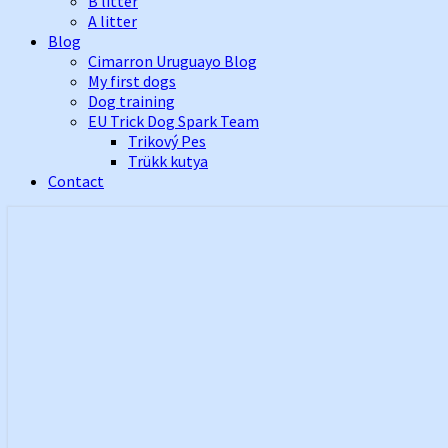
B litter
A litter
Blog
Cimarron Uruguayo Blog
My first dogs
Dog training
EU Trick Dog Spark Team
Trikový Pes
Trükk kutya
Contact
Best Cimarron Uruguayo Kennel In Euro
Cerberus Illusion