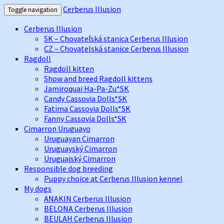
Cerberus Illusion
Toggle navigation
Cerberus Illusion
SK – Chovateľská stanica Cerberus Illusion
CZ – Chovatelská stanice Cerberus Illusion
Ragdoll
Ragdoll kitten
Show and breed Ragdoll kittens
Jamiroquai Ha-Pa-Zu*SK
Candy Cassovia Dolls*SK
Fatima Cassovia Dolls*SK
Fanny Cassovia Dolls*SK
Cimarron Uruguayo
Uruguayan Cimarron
Uruguayský Cimarron
Uruguajský Cimarron
Responsible dog breeding
Puppy choice at Cerberus Illusion kennel
My dogs
ANAKIN Cerberus Illusion
BELONA Cerberus Illusion
BEULAH Cerberus Illusion